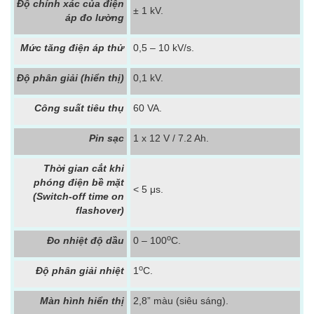
Độ chính xác của điện
± 1 kV.
áp đo lường
Mức tăng điện áp thử
0,5 – 10 kV/s.
Độ phân giải (hiển thị)
0,1 kV.
Công suất tiêu thụ
60 VA.
Pin sạc
1 x 12 V / 7.2 Ah.
Thời gian cắt khi
phóng điện bề mặt
< 5 μs.
(Switch-off time on
flashover)
o
Đo nhiệt độ dầu
0 – 100
C.
o
Độ phân giải nhiệt
1
C.
Màn hình hiển thị
2,8” màu (siêu sáng).