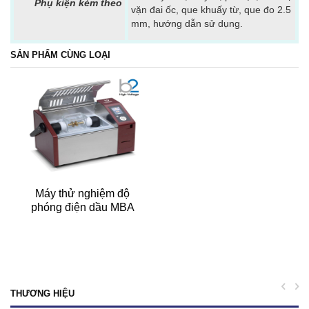
Phụ kiện kèm theo
vặn đai ốc, que khuấy từ, que đo 2.5
mm, hướng dẫn sử dụng.
SẢN PHẨM CÙNG LOẠI
Máy thử nghiệm độ
phóng điện dầu MBA
Model BA80
prev
ne
THƯƠNG HIỆU