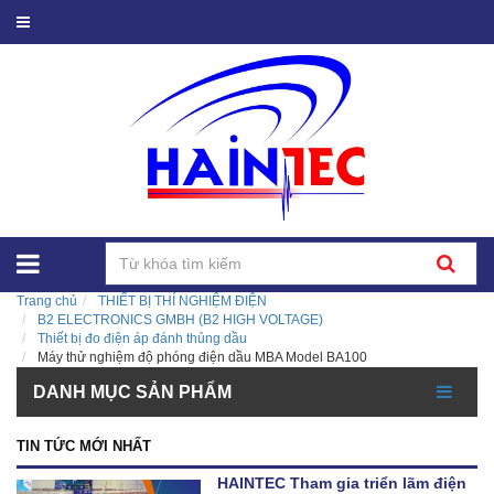
Trang chủ
THIẾT BỊ THÍ NGHIỆM ĐIỆN
B2 ELECTRONICS GMBH (B2 HIGH VOLTAGE)
Thiết bị đo điện áp đánh thủng dầu
Máy thử nghiệm độ phóng điện dầu MBA Model BA100
DANH MỤC SẢN PHẨM
TIN TỨC MỚI NHẤT
HAINTEC Tham gia triển lãm điện