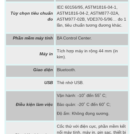
IEC 60156/95, ASTM1816-04-1,
Tùy chọn tiêu chuẩn
ASTM1816-04-2, ASTM877-02A,
đo
ASTM977-02B, VDE370-5/96… đo 1
lần, tiêu chuẩn tương đương khác.
Phần mềm máy tính
BA Control Center.
Tích hợp máy in rộng 44 mm (in
Máy in
kim).
Giao diện
Bluetooth.
USB
Thẻ nhớ USB.
Vận hành: -10˚ đến 55˚ C;
Điều kiện làm việc
Bảo quản: -20˚ C đến 60˚ C;
Độ ẩm: Không đọng sương.
Cốc thử với điện cực, phần mềm kết
nối máy tính, máy in, pin sạc, thiết bị