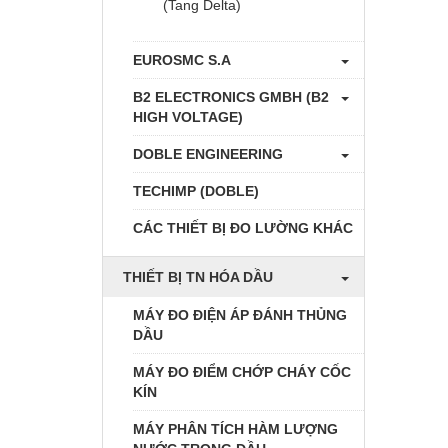
(Tang Delta)
EUROSMC S.A
B2 ELECTRONICS GMBH (B2
HIGH VOLTAGE)
DOBLE ENGINEERING
TECHIMP (DOBLE)
CÁC THIẾT BỊ ĐO LƯỜNG KHÁC
THIẾT BỊ TN HÓA DẦU
MÁY ĐO ĐIỆN ÁP ĐÁNH THỦNG
DẦU
MÁY ĐO ĐIỂM CHỚP CHÁY CỐC
KÍN
MÁY PHÂN TÍCH HÀM LƯỢNG