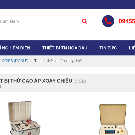
0945
HÍ NGHIỆM ĐIỆN
THIẾT BỊ TN HÓA DẦU
TIN TỨC
LI
LOGIES (DOBLE)
Thiết bị thử cao áp xoay chiều
T BỊ THỬ CAO ÁP XOAY CHIỀU
(3 Sản
)