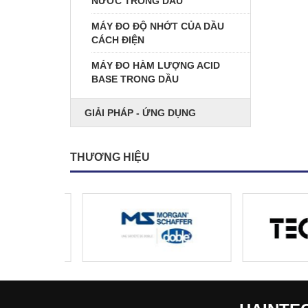
NƯỚC TRONG DẦU
MÁY ĐO ĐỘ NHỚT CỦA DẦU
CÁCH ĐIỆN
MÁY ĐO HÀM LƯỢNG ACID
BASE TRONG DẦU
GIẢI PHÁP - ỨNG DỤNG
THƯƠNG HIỆU