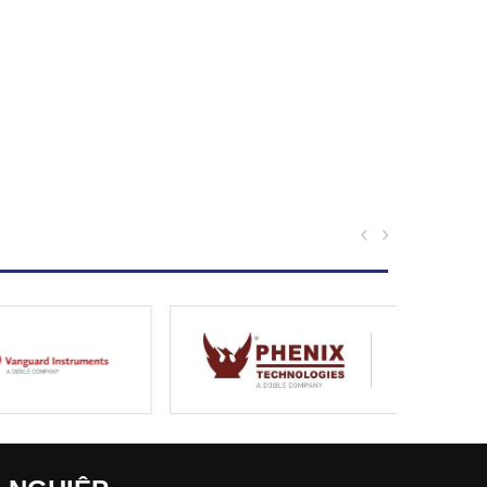
prev
next