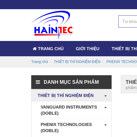
TRANG CHỦ
GIỚI THIỆU
THIẾT BỊ T
Trang chủ
THIẾT BỊ THÍ NGHIỆM ĐIỆN
PHENIX TECHNO
DANH MỤC SẢN PHẨM
THIẾ
phẩm
THIẾT BỊ THÍ NGHIỆM ĐIỆN
VANGUARD INSTRUMENTS
(DOBLE)
PHENIX TECHNOLOGIES
(DOBLE)