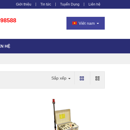
Giới thiệu
Tin tức
Tuyển Dụng
Liên hệ
598588
Viêt nam
ÊN HỆ
Sắp xếp