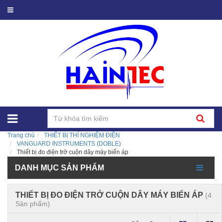
Trang chủ
THIẾT BỊ THÍ NGHIỆM ĐIỆN
VANGUARD INSTRUMENTS (DOBLE)
Thiết bị đo điện trở cuộn dây máy biến áp
DANH MỤC SẢN PHẨM
THIẾT BỊ ĐO ĐIỆN TRỞ CUỘN DÂY MÁY BIẾN ÁP
(4
Sản phẩm)